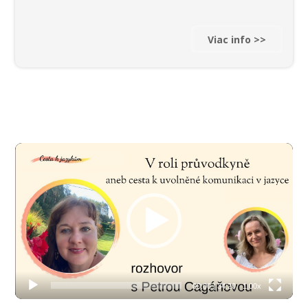
Viac info >>
Video
přehrávač
00:00
|
34:20
1.00x