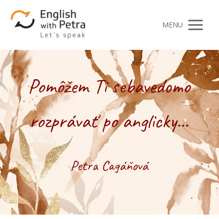
MENU
Pomôžem Ti sebavedomo
rozprávať po anglicky...
Petra Cagáňová