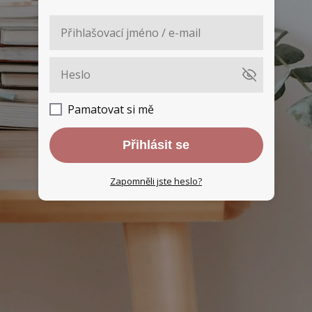
Pamatovat si mě
Přihlásit se
Zapomněli jste heslo?