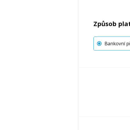
Způsob pla
Bankovní př