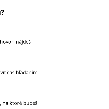
u?
ohovor, nájdeš
viť čas hľadaním
, na ktoré budeš