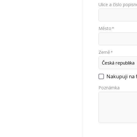
Ulice a číslo popisn
Město
*
Země
*
Nakupuji na 
Poznámka