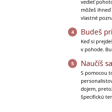
vedieť pohot
môžeš ihneď 
vlastné pozn
Budeš pri
4
Keď si prejde
v pohode. Bu
Naučíš sa
5
S pomocou to
personalistov
dojem, pretož
špecifickú te