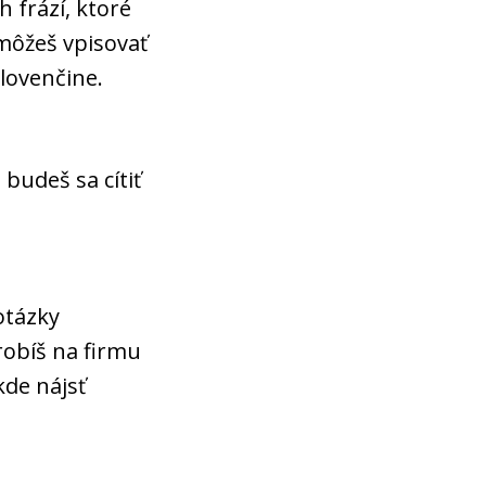
 frází, ktoré
môžeš vpisovať
lovenčine.
budeš sa cítiť
otázky
robíš na firmu
kde nájsť