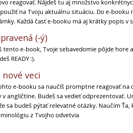
ovo reagovať. Nájdeš tu aj množstvo konkrétnych
použiť na Tvoju aktuálnu situáciu. Do e-booku 
ámky. Každá časť e-booku má aj krátky popis v s
pravená (-ý)
š tento e-book, Tvoje sebavedomie pôjde hore a 
deš READY :).
 nové veci
hto e-booku sa naučíš promptne reagovať na 
 v angličtine. Budeš sa vedieť odprezentovať. U
e sa budeš pýtať relevatné otázky. Naučím Ťa, 
rminológiu z Tvojho odvetvia