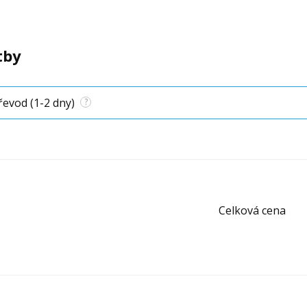
tby
evod (1-2 dny)
?
Celková cena