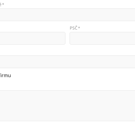
é
*
PSČ
*
firmu