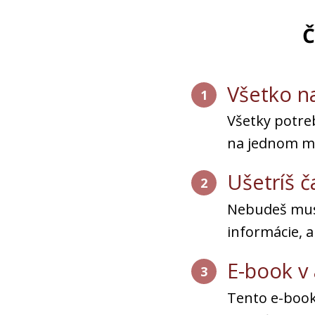
Č
Všetko n
1
Všetky potre
na jednom m
Ušetríš č
2
Nebudeš musi
informácie, a
E-book v 
3
Tento e-book