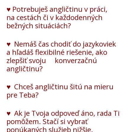
♥ Potrebuješ angličtinu v práci,
na cestách či v každodenných
bežných situáciách?
♥ Nemáš čas chodiť do jazykoviek
a hľadáš flexibilné riešenie, ako
zlepšiť svoju konverzačnú
angličtinu?
♥ Chceš angličtinu šitú na mieru
pre Teba?
♥ Ak je Tvoja odpoveď áno, rada Ti
pomôžem. S
tačí si vybrať
ponúkaných služieb nižšie.