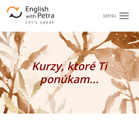
MENU
Kurzy, ktoré Ti
ponúkam...