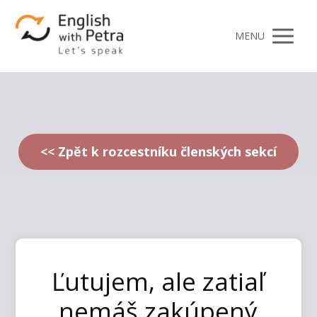
MENU
<< Zpět k rozcestníku členských sekcí
Ľutujem, ale zatiaľ
nemáš zakúpený